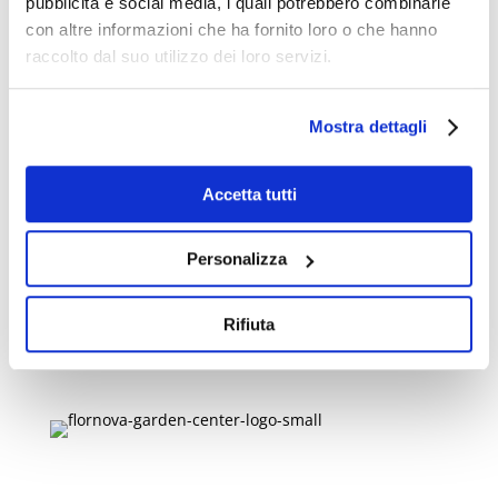
pubblicità e social media, i quali potrebbero combinarle
con altre informazioni che ha fornito loro o che hanno
raccolto dal suo utilizzo dei loro servizi.
Mostra dettagli
Accetta tutti
Flornova Garden Center
Personalizza
Via di Villanova, 4/2°, 40055,
Rifiuta
Villanova di Castenaso (BO)
P.I/C.F:
03179251206
Link utili