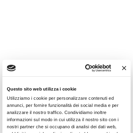
dare libero sfogo alla propria espressività.
Qua da noi potete trovare non solo composizioni di
piante da interno, da esterno o grasse già pronte,
potete anche scegliere l’abbinamento delle piante di
vostro piacimento e, sotto il parere di un esperto
sempre pronto a consigliarvi, ve le confezioniamo in
base alle vostre necessità.
Questo sito web utilizza i cookie
Utilizziamo i cookie per personalizzare contenuti ed
annunci, per fornire funzionalità dei social media e per
analizzare il nostro traffico. Condividiamo inoltre
informazioni sul modo in cui utilizza il nostro sito con i
nostri partner che si occupano di analisi dei dati web,